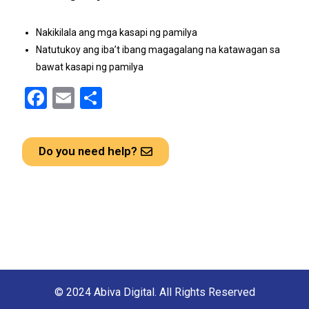
Nakikilala ang mga kasapi ng pamilya
Natutukoy ang iba’t ibang magagalang na katawagan sa
bawat kasapi ng pamilya
F
E
S
a
m
h
ce
ail
ar
Do you need help?
b
e
o
o
k
© 2024 Abiva Digital. All Rights Reserved