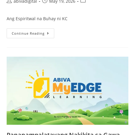
abivadigital
May 19, 2026
Ang Espiritwal na Buhay ni KC
Continue Reading
Pananampalatayang Nakikita sa Gawa