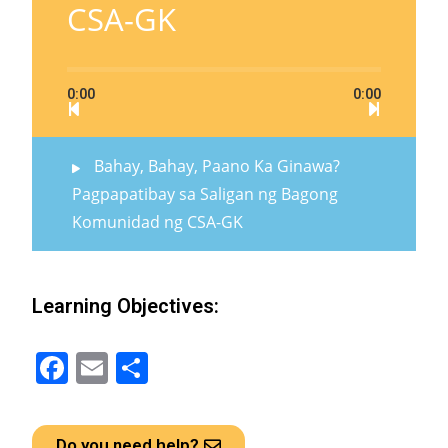
CSA-GK
0:00
0:00
Bahay, Bahay, Paano Ka Ginawa?
Pagpapatibay sa Saligan ng Bagong
Komunidad ng CSA-GK
Learning Objectives:
F
E
S
a
m
h
ce
ail
ar
Do you need help?