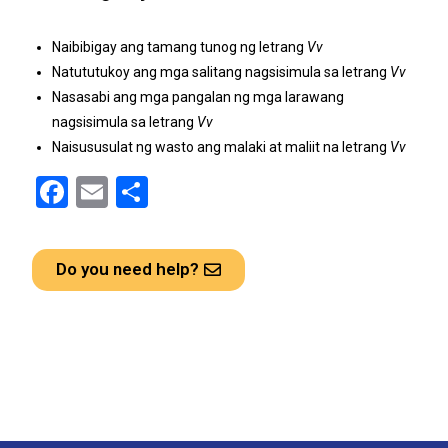
Naibibigay ang tamang tunog ng letrang
Vv
Natututukoy ang mga salitang nagsisimula sa letrang
Vv
Nasasabi ang mga pangalan ng mga larawang
nagsisimula sa letrang
Vv
Naisususulat ng wasto ang malaki at maliit na letrang
Vv
F
E
S
a
m
h
ce
ail
ar
Do you need help?
b
e
o
o
k