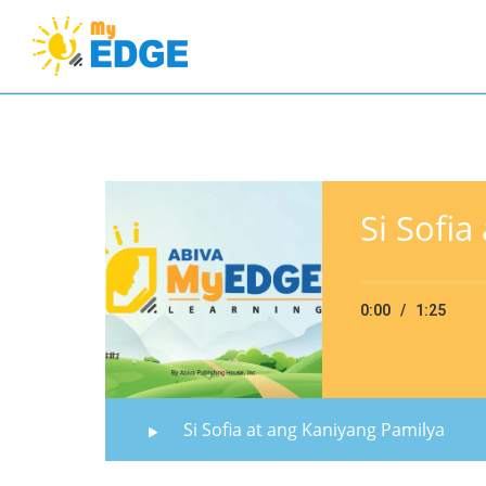
Si Sofia
0:00
/
1:25
Si Sofia at ang Kaniyang Pamilya