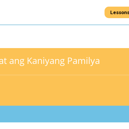
Lesson
 at ang Kaniyang Pamilya