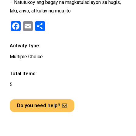
– Natutukoy ang bagay na magkatulad ayon sa hugis,
laki, anyo, at kulay ng mga ito
F
E
S
a
m
h
ce
ail
ar
Activity Type:
b
e
Multiple Choice
o
o
Total Items:
k
5
Do you need help?